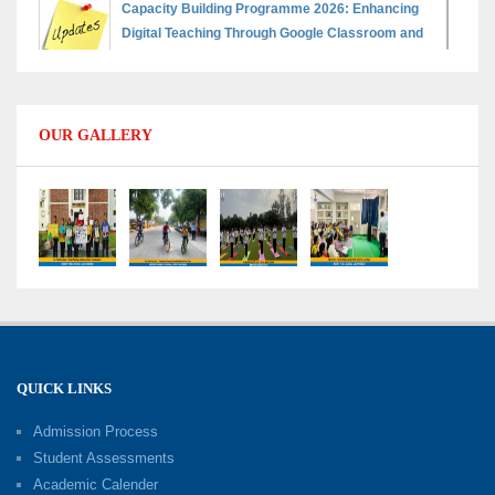
Capacity Building Programme 2026: Enhancing
Digital Teaching Through Google Classroom and
Data Handling
09-06-2026
OUR GALLERY
Capacity Building Programme 2026: Designing
Competency-Focused Questions Through
Bloom’s Taxonomy
09-06-2026
Capacity Building Programme 2026: 'Kaushal
Bodh'
09-06-2026
QUICK LINKS
Shri Tara Chand Shastri Ji Academic
Excellence Reward Ceremony 2026
Admission Process
09-06-2026
Student Assessments
Academic Calender