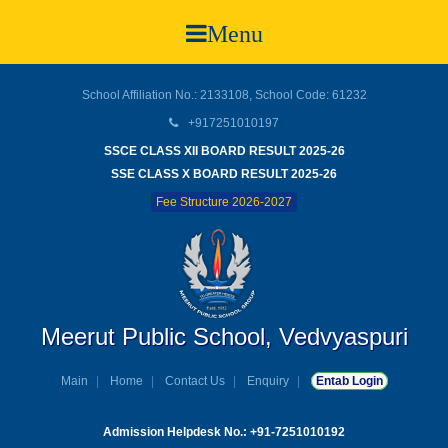
Menu
School Affiliation No.: 2133108, School Code: 61232
+917251010197
SSCE CLASS XII BOARD RESULT 2025-26
SSE CLASS X BOARD RESULT 2025-26
Fee Structure 2026-2027
Meerut Public School, Vedvyaspuri
Main
Home
Contact Us
Enquiry
Entab Login
Admission Helpdesk No.: +91-7251010192