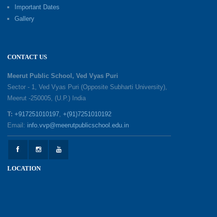
Summer Camp 2026: Exploring, Creating and
Important Dates
Growing
Gallery
02-06-2026
‘संभावनाएं — सपनों से संवाद’: An Inspiring Interactive
CONTACT US
Session with Academic Toppers
25-05-2026
Meerut Public School, Ved Vyas Puri
Sector - 1, Ved Vyas Puri (Opposite Subharti University),
Meerut -250005, (U.P.) India
1857 Uprising Youth Awareness Program
19-05-2026
T:
+917251010197
,
+(91)7251010192
Email:
info.vvp@meerutpublicschool.edu.in
‘The Dawn of Leadership’ — Investiture
Ceremony 2026
19-05-2026
LOCATION
Honouring Our Helping Hands
12-05-2026